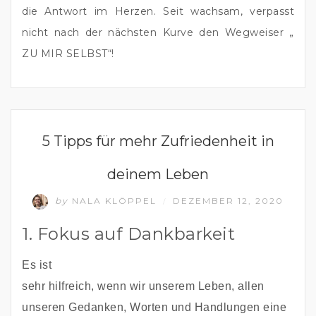
die Antwort im Herzen. Seit wachsam, verpasst 
nicht nach der nächsten Kurve den Wegweiser „ 
ZU MIR SELBST“!
GLÜCKLICHES UND ERFÜLLTES LEBEN
5 Tipps für mehr Zufriedenheit in
deinem Leben
by
NALA KLÖPPEL
DEZEMBER 12, 2020
/
1. Fokus auf Dankbarkeit
Es ist 
sehr hilfreich, wenn wir unserem Leben, allen 
unseren Gedanken, Worten und Handlungen eine 