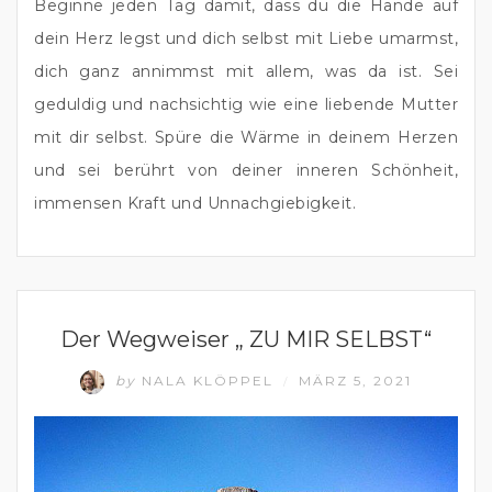
Beginne jeden Tag damit, dass du die Hände auf 
dein Herz legst und dich selbst mit Liebe umarmst, 
dich ganz annimmst mit allem, was da ist. Sei 
geduldig und nachsichtig wie eine liebende Mutter 
mit dir selbst. Spüre die Wärme in deinem Herzen 
und sei berührt von deiner inneren Schönheit, 
immensen Kraft und Unnachgiebigkeit.
GLÜCKLICHES UND ERFÜLLTES LEBEN
Der Wegweiser „ ZU MIR SELBST“
by
NALA KLÖPPEL
MÄRZ 5, 2021
/