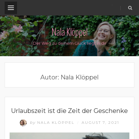
.
Nala Klöppel
Der Weg zu deinem Glück liegt in dir
Autor:
Nala Klöppel
LEBEN MIT DER NATUR
Urlaubszeit ist die Zeit der Geschenke
by
NALA KLÖPPEL
AUGUST 7, 2021
/