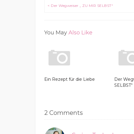
Beitragsnavigation
< Der Wegweiser „ ZU MIR SELBST“
You May
Also Like
Ein Rezept für die Liebe
Der Wegw
SELBST“
2 Comments