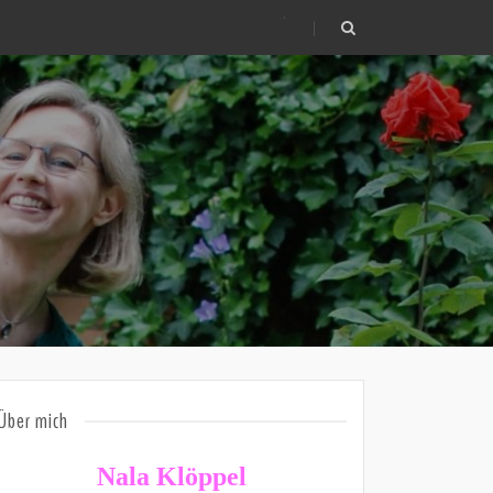
.
Über mich
Nala Klöppel