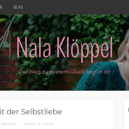
CH
BLOG
Nala Klöppel
Der Weg zu deinem Glück liegt in dir
t der Selbstliebe
LÖPPEL
MÄRZ 5, 2021
/