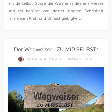
mit dir selbst. Spüre die Wärme in deinem Herzen 
und sei berührt von deiner inneren Schönheit, 
immensen Kraft und Unnachgiebigkeit.
GLÜCKLICHES UND ERFÜLLTES LEBEN
Der Wegweiser „ ZU MIR SELBST“
by
NALA KLÖPPEL
MÄRZ 5, 2021
/