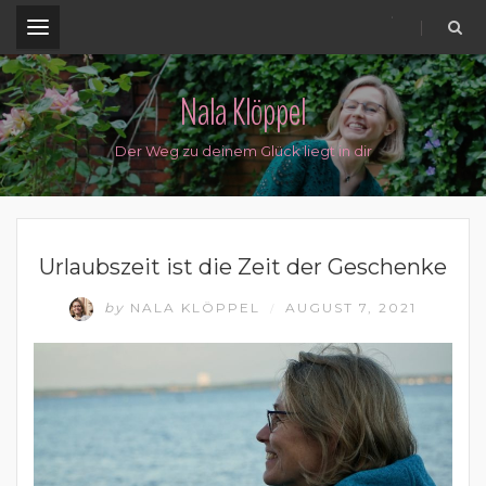
.
Nala Klöppel
Der Weg zu deinem Glück liegt in dir
LEBEN MIT DER NATUR
Urlaubszeit ist die Zeit der Geschenke
by
NALA KLÖPPEL
AUGUST 7, 2021
/