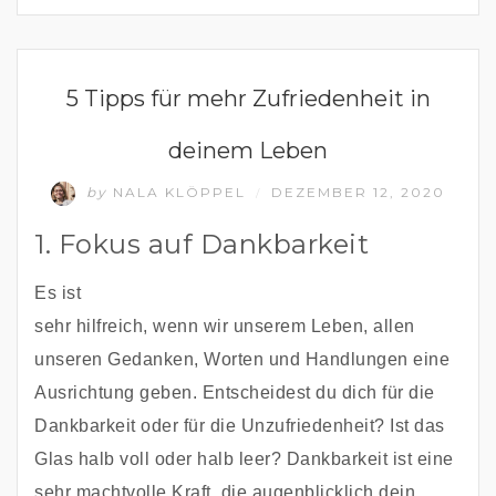
GLÜCKLICHES UND ERFÜLLTES LEBEN
5 Tipps für mehr Zufriedenheit in
deinem Leben
by
NALA KLÖPPEL
DEZEMBER 12, 2020
/
1. Fokus auf Dankbarkeit
Es ist 
sehr hilfreich, wenn wir unserem Leben, allen 
unseren Gedanken, Worten und Handlungen eine 
Ausrichtung geben. Entscheidest du dich für die 
Dankbarkeit oder für die Unzufriedenheit? Ist das 
Glas halb voll oder halb leer? Dankbarkeit ist eine 
sehr machtvolle Kraft, die augenblicklich dein 